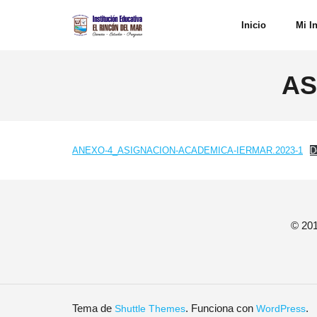
Saltar
Inicio
Mi I
al
contenido
AS
ANEXO-4_ASIGNACION-ACADEMICA-IERMAR.2023-1
D
© 201
Tema de
. Funciona con
.
Shuttle Themes
WordPress