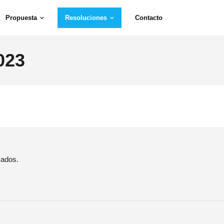
Propuesta
Resoluciones
Contacto
023
vados.